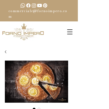
commerciale@fornoimpero.co
m