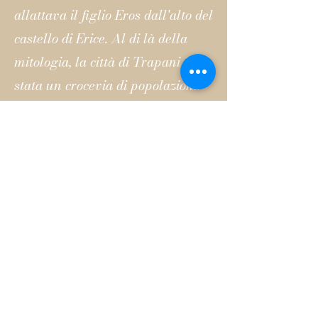
allattava il figlio Eros dall'alto del
castello di Erice. Al di là della
mitologia, la città di Trapani è
stata un crocevia di popolazioni:
Arabi, Fenici e Greci hanno
donato a questa terra
innumerevoli tradizioni e lasciato
tracce della loro cultura.
Via Virgilio, 33, 91100 Trapani
TP, Italy
Via Villa Rosina, 37,
91100
Trapani TP, Italy
TP, Italy