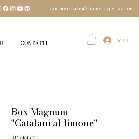
commerciale@fornoimpero.com
Se connec
MO
CONTATTI
Box Magnum
"Catalani al limone"
Prix
30,00 €