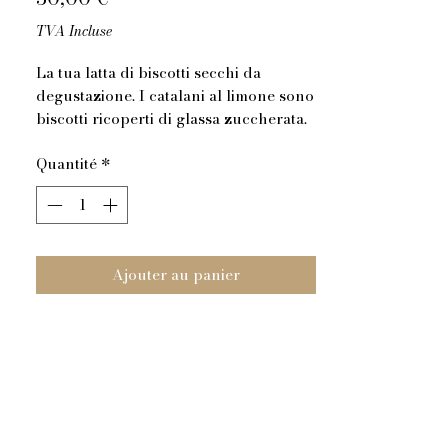
TVA Incluse
La tua latta di biscotti secchi da
degustazione. I catalani al limone sono
biscotti ricoperti di glassa zuccherata.
Duri all'esterno e morbidi all'interno al
Quantité
*
sapore dei limoni di Sicilia. La sua latta
riciclabile al 100% sarà il suo
contenitore per conservarli al meglio.
Biscotto duro da inzuppo, da
accompagnare con vino o liquori.
Ajouter au panier
Dimensione latta 250x 165 Peso netto
dei biscotti 1 kg