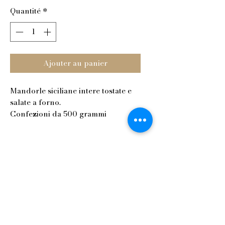
Quantité
*
Ajouter au panier
Mandorle siciliane intere tostate e
salate a forno.
Confezioni da 500 grammi
commerciale@fornoimpero.com
Forno Impero srl
Sede legale: Via Virgilio,
33 - 91100
Trapani