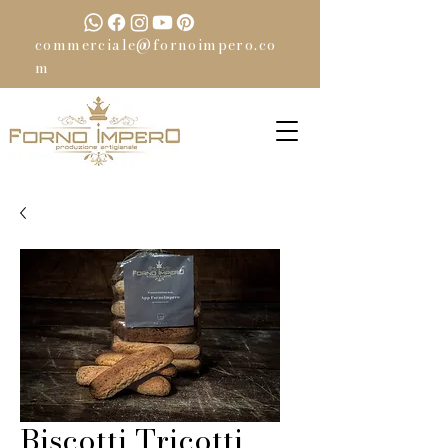
commerciale@fornoimpero.co
m
Biscotti Tricotti