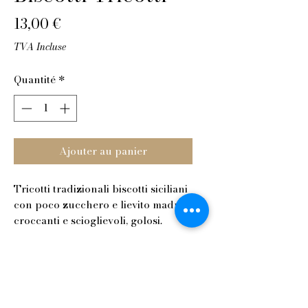
Prix
13,00 €
TVA Incluse
Quantité
*
Ajouter au panier
Tricotti tradizionali biscotti siciliani 
con poco zucchero e lievito madre, 
croccanti e scioglievoli, golosi. 
Perfetti da inzuppare con il latte!

Come tutti i nostri prodotti, sono 
preparati artigianalmente e 
arriveranno a casa tua freschisimi. 